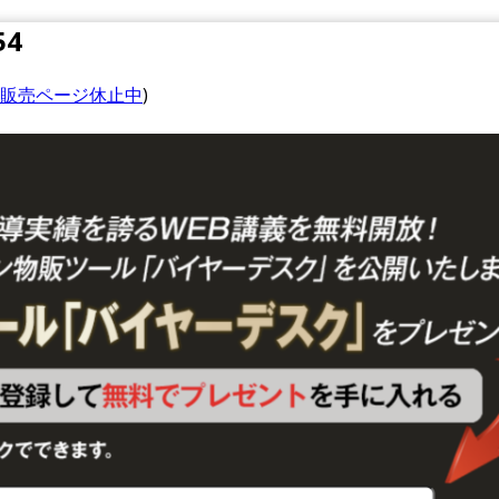
54
販売ページ休止中
)