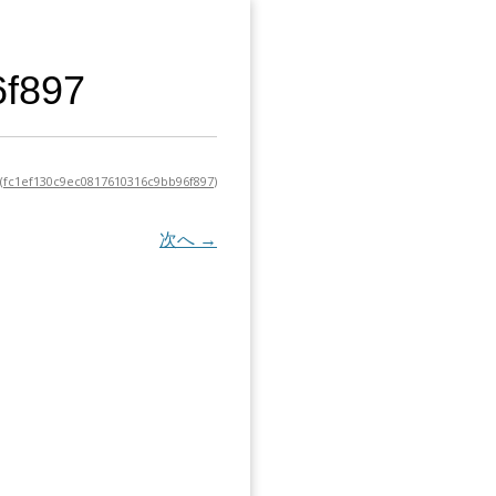
6f897
(
fc1ef130c9ec0817610316c9bb96f897
)
次へ →