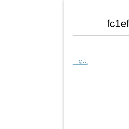
fc1e
← 前へ