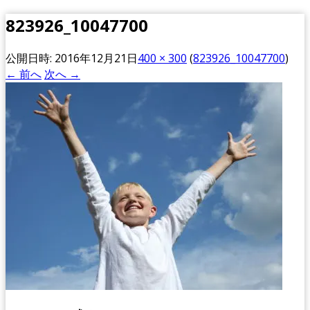
823926_10047700
公開日時:
2016年12月21日
400 × 300
(
823926_10047700
)
← 前へ
次へ →