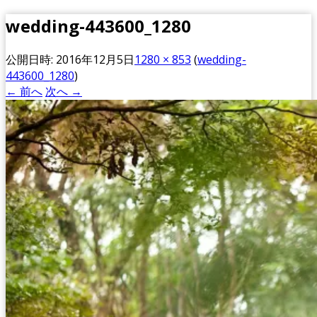
wedding-443600_1280
公開日時:
2016年12月5日
1280 × 853
(
wedding-
443600_1280
)
← 前へ
次へ →