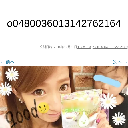
o0480036013142762164
公開日時:
2016年12月21日
480 × 360
(
o0480036013142762164
)
← 前へ
次へ →