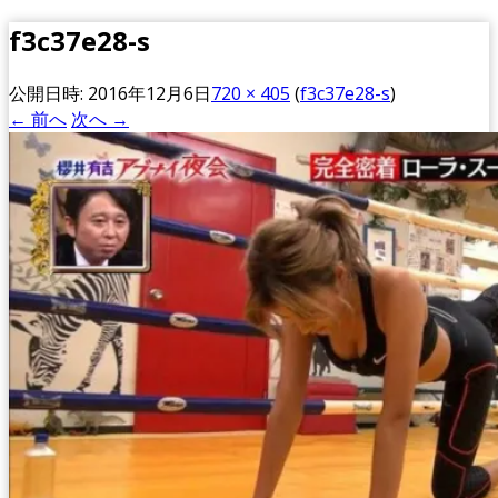
f3c37e28-s
公開日時:
2016年12月6日
720 × 405
(
f3c37e28-s
)
← 前へ
次へ →