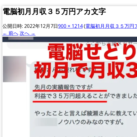
電脳初月月収３５万円アカ文字
公開日時:
2022年12月7日
900 × 1214
(
電脳初月月収３５万円
← 前へ
次へ →