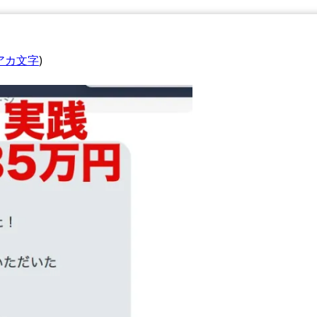
アカ文字
)