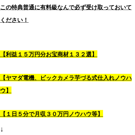
この特典普通に有料級なんで必ず受け取っておいて
ください！
【利益１５万円分お宝商材１３２選】
【ヤマダ電機、ビックカメラ芋づる式仕入れノウハ
ウ】
【１日５分で月収３０万円ノウハウ等】
↓