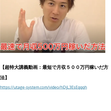
【超特大講義動画：最短で月収５００万円稼いだ方
法】
https://utage-system.com/video/hDjL3EsEqqqh