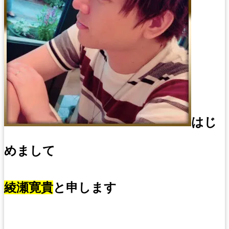
はじ
めまして
綾瀬寛貴
と申します